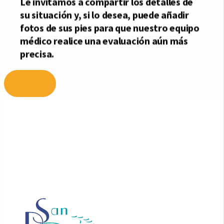
Ir
al
contenido