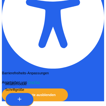
Barrierefreiheits-Anpassungen
Angetrieben von
OneTap
Inhaltsmodule
Schriftgröße
Symbolleiste ausblenden