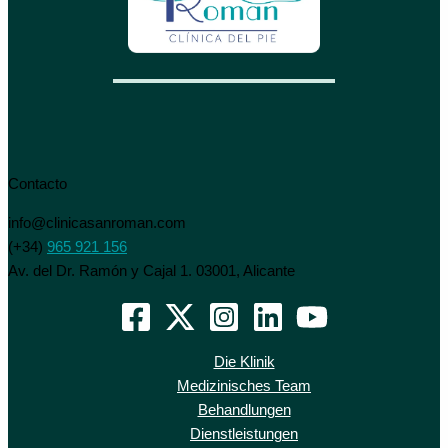
Contacto
info@clinicasanroman.com
(+34)
965 921 156
Av. del Dr. Ramón y Cajal 1. 03001, Alicante
Die Klinik
Medizinisches Team
Behandlungen
Dienstleistungen