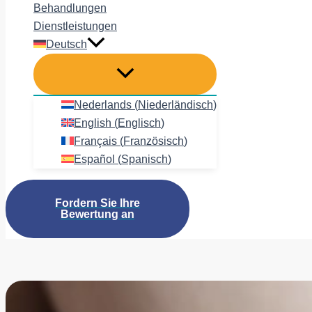
Behandlungen
Dienstleistungen
Deutsch
Nederlands
(
Niederländisch
)
English
(
Englisch
)
Français
(
Französisch
)
Español
(
Spanisch
)
Fordern Sie Ihre
Bewertung an