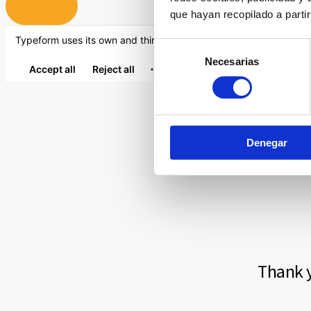
que hayan recopilado a parti
Selección
Necesarias
de
consentimiento
Denegar