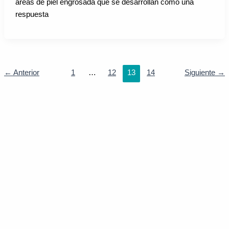
áreas de piel engrosada que se desarrollan como una
respuesta
←
Anterior
1
…
12
13
14
Siguiente
→