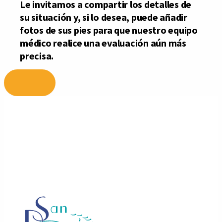
Ir
al
contenido