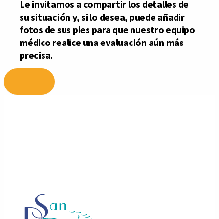
Ir
al
contenido