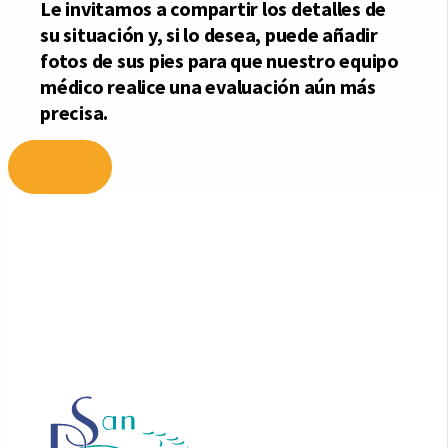
Ir
al
contenido