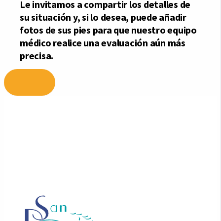
Ir
al
contenido