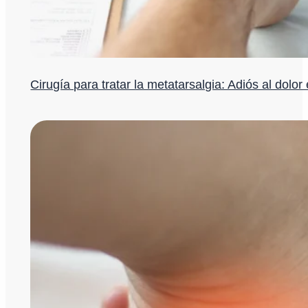
Cirugía para tratar la metatarsalgia: Adiós al dolor