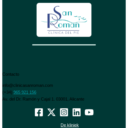
Contacto
info@clinicasanroman.com
(+34)
965 921 156
Av. del Dr. Ramón y Cajal 1. 03001, Alicante
De kliniek