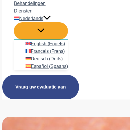
Behandelingen
Diensten
Nederlands
English
(
Engels
)
Français
(
Frans
)
Deutsch
(
Duits
)
Español
(
Spaans
)
Vraag uw evaluatie aan