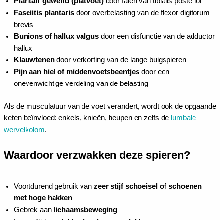
Plantair gewelfd (platvoet)
door falen van tibialis posterior
Fasciitis plantaris
door overbelasting van de flexor digitorum
brevis
Bunions of hallux valgus
door een disfunctie van de adductor
hallux
Klauwtenen
door verkorting van de lange buigspieren
Pijn aan hiel of middenvoetsbeentjes
door een
onevenwichtige verdeling van de belasting
Als de musculatuur van de voet verandert, wordt ook de opgaande
keten beïnvloed: enkels, knieën, heupen en zelfs de
lumbale
wervelkolom
.
Waardoor verzwakken deze spieren?
Voortdurend gebruik van
zeer stijf schoeisel of schoenen
met hoge hakken
Gebrek aan
lichaamsbeweging