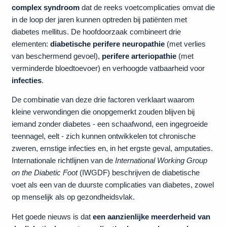
complex syndroom
dat de reeks voetcomplicaties omvat die
in de loop der jaren kunnen optreden bij patiënten met
diabetes mellitus. De hoofdoorzaak combineert drie
elementen:
diabetische perifere neuropathie
(met verlies
van beschermend gevoel),
perifere arteriopathie
(met
verminderde bloedtoevoer) en verhoogde vatbaarheid voor
infecties
.
De combinatie van deze drie factoren verklaart waarom
kleine verwondingen die onopgemerkt zouden blijven bij
iemand zonder diabetes - een schaafwond, een ingegroeide
teennagel, eelt - zich kunnen ontwikkelen tot chronische
zweren, ernstige infecties en, in het ergste geval, amputaties.
Internationale richtlijnen van de
International Working Group
on the Diabetic Foot
(IWGDF) beschrijven de diabetische
voet als een van de duurste complicaties van diabetes, zowel
op menselijk als op gezondheidsvlak.
Het goede nieuws is dat
een aanzienlijke meerderheid van