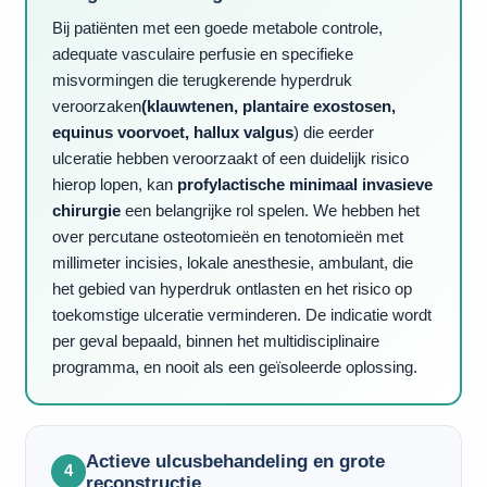
Bij patiënten met een goede metabole controle,
adequate vasculaire perfusie en specifieke
misvormingen die terugkerende hyperdruk
veroorzaken
(klauwtenen, plantaire exostosen,
equinus voorvoet, hallux valgus
) die eerder
ulceratie hebben veroorzaakt of een duidelijk risico
hierop lopen, kan
profylactische minimaal invasieve
chirurgie
een belangrijke rol spelen. We hebben het
over percutane osteotomieën en tenotomieën met
millimeter incisies, lokale anesthesie, ambulant, die
het gebied van hyperdruk ontlasten en het risico op
toekomstige ulceratie verminderen. De indicatie wordt
per geval bepaald, binnen het multidisciplinaire
programma, en nooit als een geïsoleerde oplossing.
Actieve ulcusbehandeling en grote
4
reconstructie