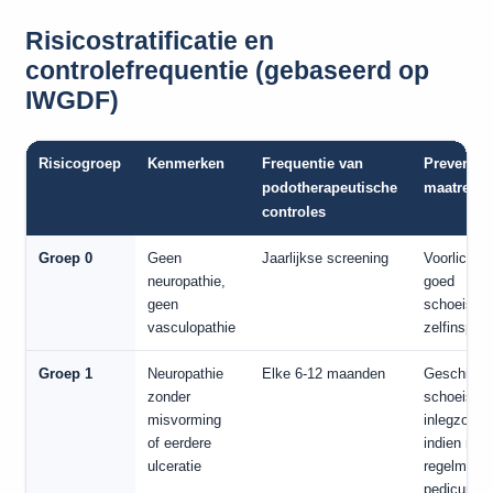
Risicostratificatie en
controlefrequentie (gebaseerd op
IWGDF)
Risicogroep
Kenmerken
Frequentie van
Preventie
podotherapeutische
maatregel
controles
Groep 0
Geen
Jaarlijkse screening
Voorlichtin
neuropathie,
goed
geen
schoeisel,
vasculopathie
zelfinspect
Groep 1
Neuropathie
Elke 6-12 maanden
Geschikt
zonder
schoeisel,
misvorming
inlegzool
of eerdere
indien nodi
ulceratie
regelmatig
pedicure