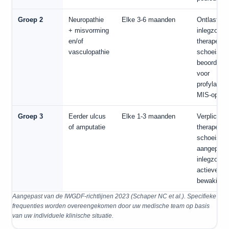
Groep 2
Neuropathie
Elke 3-6 maanden
Ontlasten
+ misvorming
inlegzool,
en/of
therapeuti
vasculopathie
schoeisel,
beoordelin
voor
profylacti
MIS-operat
Groep 3
Eerder ulcus
Elke 1-3 maanden
Verplicht
of amputatie
therapeuti
schoeisel,
aangepast
inlegzool,
actieve
bewaking
Aangepast van de IWGDF-richtlijnen 2023 (Schaper NC et al.). Specifieke
frequenties worden overeengekomen door uw medische team op basis
van uw individuele klinische situatie.