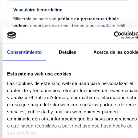
Vasculaire beoordeling
Bilaterale palpatie van
pediale en posterieure tibiale
pulsen
, onderzoek van kleur, temperatuur, capillaire refill
en tijd van bleekheid bij het optillen van het ledemaat. Als
arteriopathie wordt vermoed,
enkel-brachiale index
(ABI)
met draagbare doppler en doorverwijzing naar
vaatchirurgie indien nodig. Voldoende perfusie is een
Consentimiento
Detalles
Acerca de las cooki
eerste vereiste voor elke operatie of agressieve ingreep
aan de voet.
Esta página web usa cookies
Las cookies de este sitio web se usan para personalizar el
Biomechanisch en drukonderzoek
contenido y los anuncios, ofrecer funciones de redes sociale
y analizar el tráfico. Además, compartimos información sobr
Prescan voetafdrukanalyse en gestructureerd scannen
el uso que haga del sitio web con nuestros partners de redes
van misvormingen. Identificeert gebieden met
sociales, publicidad y análisis web, quienes pueden
hyperdruk
waar ulceratie het meest waarschijnlijk is en
combinarla con otra información que les haya proporcionado
stuurt het ontwerp van off-loading inlegzolen en, waar
nodig, de indicatie voor profylactische MIS-chirurgie.
o que hayan recopilado a partir del uso que haya hecho de
sus servicios.