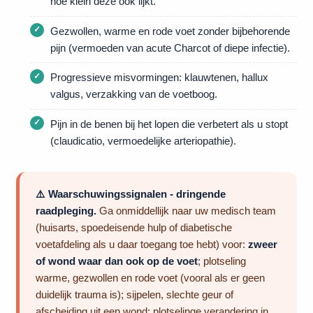
hoe klein deze ook lijkt.
Gezwollen, warme en rode voet zonder bijbehorende
pijn (vermoeden van acute Charcot of diepe infectie).
Progressieve misvormingen: klauwtenen, hallux
valgus, verzakking van de voetboog.
Pijn in de benen bij het lopen die verbetert als u stopt
(claudicatio, vermoedelijke arteriopathie).
⚠️ Waarschuwingssignalen - dringende
raadpleging.
Ga onmiddellijk naar uw medisch team
(huisarts, spoedeisende hulp of diabetische
voetafdeling als u daar toegang toe hebt) voor:
zweer
of wond waar dan ook op de voet
; plotseling
warme, gezwollen en rode voet (vooral als er geen
duidelijk trauma is); sijpelen, slechte geur of
afscheiding uit een wond; plotselinge verandering in