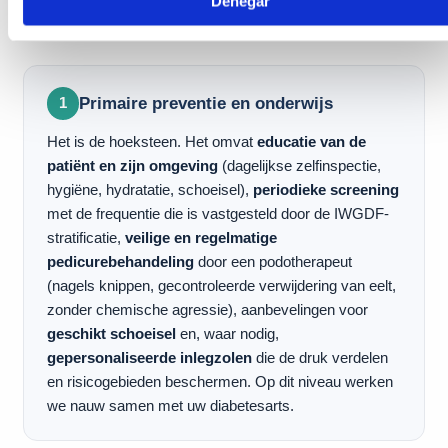
Denegar
specifieke indicaties en altijd binnen een globaal plan om de
onderliggende ziekte onder controle te houden.
Primaire preventie en onderwijs
1
Het is de hoeksteen. Het omvat
educatie van de
patiënt en zijn omgeving
(dagelijkse zelfinspectie,
hygiëne, hydratatie, schoeisel),
periodieke screening
met de frequentie die is vastgesteld door de IWGDF-
stratificatie,
veilige en regelmatige
pedicurebehandeling
door een podotherapeut
(nagels knippen, gecontroleerde verwijdering van eelt,
zonder chemische agressie), aanbevelingen voor
geschikt schoeisel
en, waar nodig,
gepersonaliseerde inlegzolen
die de druk verdelen
en risicogebieden beschermen. Op dit niveau werken
we nauw samen met uw diabetesarts.