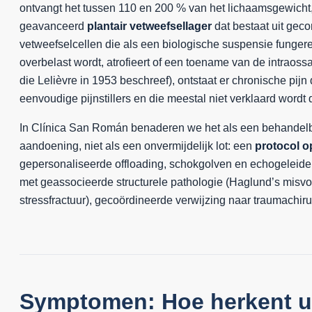
ontvangt het tussen 110 en 200 % van het lichaamsgewicht
geavanceerd
plantair vetweefsellager
dat bestaat uit gec
vetweefselcellen die als een biologische suspensie funger
overbelast wordt, atrofieert of een toename van de intraoss
die Lelièvre in 1953 beschreef), ontstaat er chronische pijn 
eenvoudige pijnstillers en die meestal niet verklaard wordt 
In Clínica San Román benaderen we het als een behandel
aandoening, niet als een onvermijdelijk lot: een
protocol o
gepersonaliseerde offloading, schokgolven en echogeleide inf
met geassocieerde structurele pathologie (Haglund’s misv
stressfractuur), gecoördineerde verwijzing naar traumachiru
Symptomen: Hoe herkent u