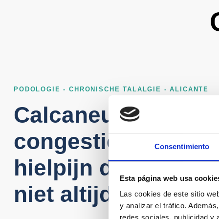
PODOLOGIE - CHRONISCHE TALALGIE - ALICANTE
Calcaneus
congestiesyndroo
Consentimiento
hielpijn die röntge
Esta página web usa cookie
niet altijd verklare
Las cookies de este sitio we
y analizar el tráfico. Ademá
redes sociales, publicidad y