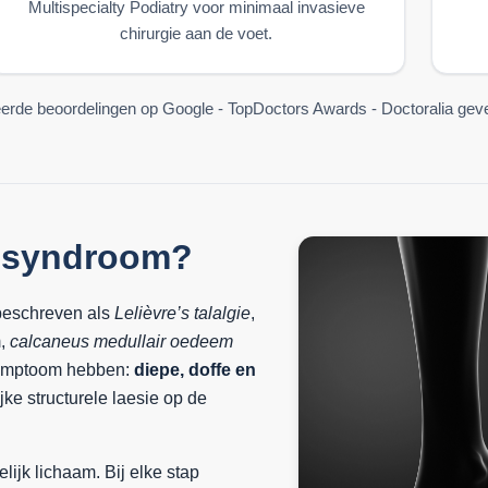
Multispecialty Podiatry voor minimaal invasieve
chirurgie aan de voet.
eerde beoordelingen op Google - TopDoctors Awards - Doctoralia geve
iesyndroom?
 beschreven als
Lelièvre’s talalgie
,
m,
calcaneus medullair oedeem
symptoom hebben:
diepe, doffe en
jke structurele laesie op de
lijk lichaam. Bij elke stap