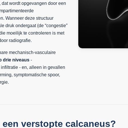
, dat wordt opgevangen door een
ompartimenteerde
en. Wanneer deze structuur
ale druk ondergaat (de “congestie”
die moeilijk te controleren is met
door radiografie.
bare mechanisch-vasculaire
p drie niveaus
-
iltratie - en, alleen in gevallen
orming, symptomatische spoor,
rgie.
 een verstopte calcaneus?