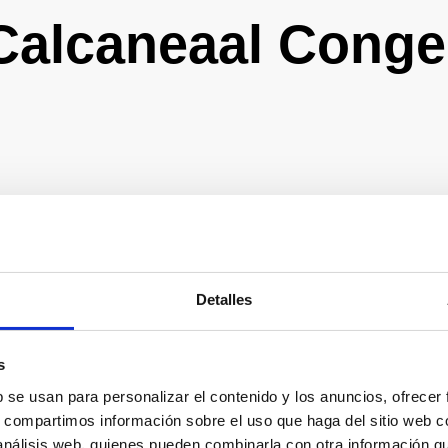
Calcaneaal Cong
m: de
Detalles
nfoto’s
s
n
b se usan para personalizar el contenido y los anuncios, ofrecer
s, compartimos información sobre el uso que haga del sitio web 
 análisis web, quienes pueden combinarla con otra información q