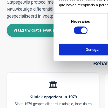
Stapsgewijs protocol met schok, schokgolf en echogele
que hayan recopilado a parti
Nauwkeurige differentiële diagnose van chronische h
gespecialiseerd in voetpathologie.
Selección
Necesarias
de
consentimiento
Vraag uw gratis evaluatie aan
Bel ons: +34 9
Denegar
Behan
🏛️
Kliniek opgericht in 1979
Sinds 1979 gespecialiseerd in talalgie, fasciitis en