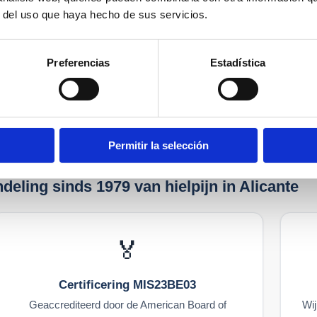
ide infiltratie.
r del uso que haya hecho de sus servicios.
ielpijn. Sinds 1979
Preferencias
Estadística
65 921 156
Permitir la selección
deling sinds 1979 van hielpijn in Alicante
🏅
Certificering MIS23BE03
Geaccrediteerd door de American Board of
Wij