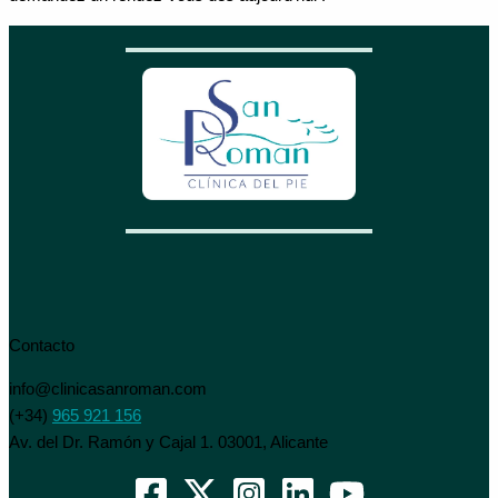
Contacto
info@clinicasanroman.com
(+34)
965 921 156
Av. del Dr. Ramón y Cajal 1. 03001, Alicante