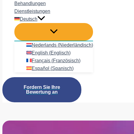
Behandlungen
Dienstleistungen
Deutsch
Nederlands
(
Niederländisch
)
English
(
Englisch
)
Français
(
Französisch
)
Español
(
Spanisch
)
Fordern Sie Ihre
Bewertung an