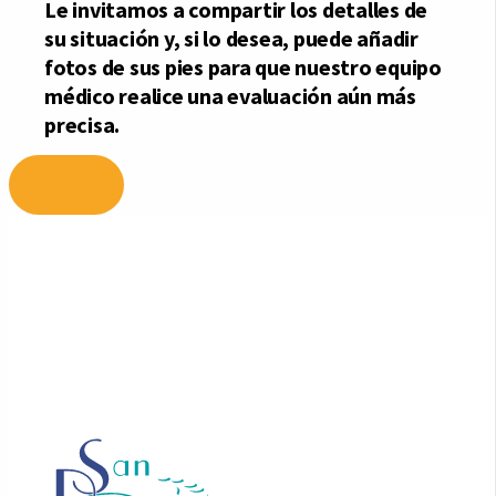
Ir
al
contenido