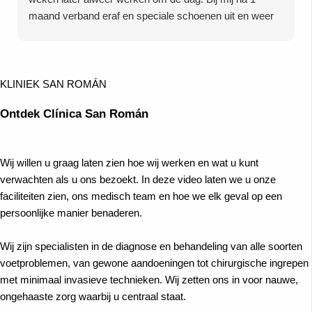
maand verband eraf en speciale schoenen uit en weer
mijn eigen schoenen aan. Dus twijfel niet doe het bij
deze vakkundige kliniek ipv 6weken gips en totaal 8
weken herstel en 6 maanden leven in pijn want dat is
niet nodig!
KLINIEK SAN ROMÁN
Ontdek Clínica San Román
Wij willen u graag laten zien hoe wij werken en wat u kunt
verwachten als u ons bezoekt. In deze video laten we u onze
faciliteiten zien, ons medisch team en hoe we elk geval op een
persoonlijke manier benaderen.
Wij zijn specialisten in de diagnose en behandeling van alle soorten
voetproblemen, van gewone aandoeningen tot chirurgische ingrepen
met minimaal invasieve technieken. Wij zetten ons in voor nauwe,
ongehaaste zorg waarbij u centraal staat.