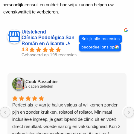
persoonlijk consult en ontdek hoe wij u kunnen helpen uw
levenskwaliteit te verbeteren.
Uitstekend
Clínica Podológica San
Bekijk alle recensies
Román en Alicante 🦶
beoordeel ons op
4.8
Gebaseerd op 198 recensies
Cock Passchier
2 dagen geleden
Perfect als je van je hallux valgus af wil komen zonder
pijn en zonder krukken, rolstoel of rollator. Minimaal
inclusieve ingreep, je gaat lopend de clinic uit en voelt
direct resultaat. Goede nazorg en vakkundigheid. Kon 2
weken later alweer werken om de dag. Bij mij na 1