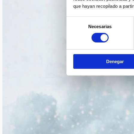
que hayan recopilado a parti
Selección
Necesarias
de
consentimiento
Denegar