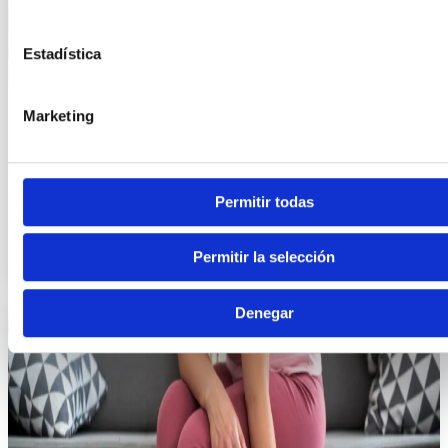
Estadística
Artikelen
Marketing
Hielspoor: oorzaken, symptomen en behandeling
Een hielspoor is een abnormaal benig gezwel in de hiel dat
Permitir todas
aanzienlijke pijn veroorzaakt. Deze aandoening komt vaak
voor bij
Permitir la selección
Denegar