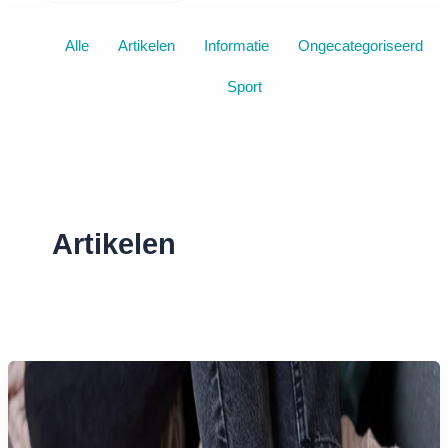
Filter
Alle
Artikelen
Informatie
Ongecategoriseerd
posts
Sport
by
category
Artikelen