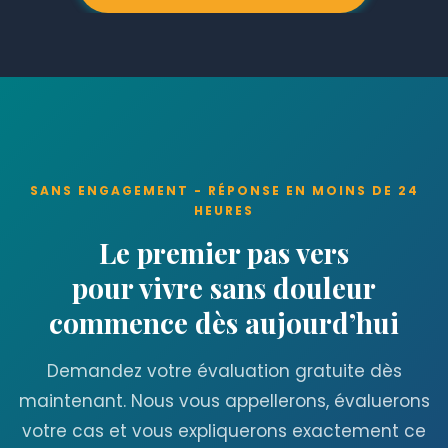
l’alignement osseux de l’orteil et supprime
l’oignon sur le plan structurel . Le respect des
recommandations postopératoires en matière
de chaussures et d’exercice physique aide à
maintenir le résultat à long terme.
SANS ENGAGEMENT - RÉPONSE EN MOINS DE 24
HEURES
Le premier pas vers
pour vivre sans douleur
commence dès aujourd’hui
Demandez votre évaluation gratuite dès
maintenant. Nous vous appellerons, évaluerons
votre cas et vous expliquerons exactement ce