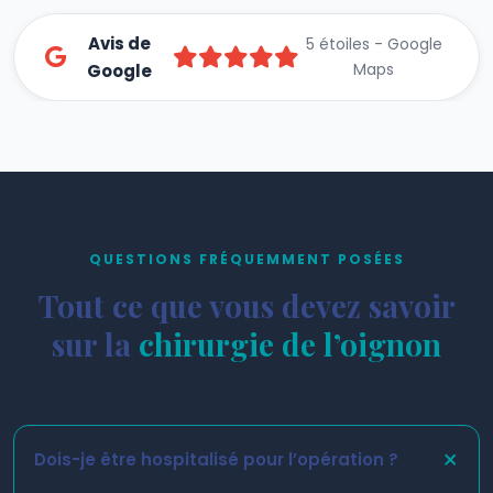
Avis de
5 étoiles - Google
Maps
Google
QUESTIONS FRÉQUEMMENT POSÉES
Tout ce que vous devez savoir
sur la
chirurgie de l’oignon
Dois-je être hospitalisé pour l’opération ?