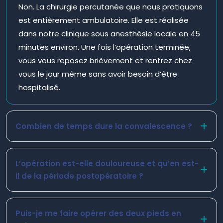
Non. La chirurgie percutanée que nous pratiquons
est entièrement ambulatoire. Elle est réalisée
dans notre clinique sous anesthésie locale en 45
minutes environ. Une fois l’opération terminée,
vous vous reposez brièvement et rentrez chez
vous le jour même sans avoir besoin d’être
hospitalisé.
Combien de temps dure la convalescence ?
Avec la technique percutanée, la convalescence
est nettement plus courte qu’avec la chirurgie
L’opération est-elle douloureuse et qu’en est-
traditionnelle . La plupart des patients peuvent
il de la période postopératoire ?
marcher (avec des chaussures spéciales) dès le
L’opération est réalisée sous anesthésie locale,
lendemain. Au bout de 4 à 6 semaines, ils
de sorte que pendant l’opération vous ne
Puis-je me faire opérer des deux pieds en
peuvent généralement reprendre leurs activités