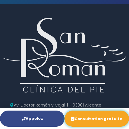
Av. Doctor Ramón y Cajal, 1 - 03001 Alicante
965 921 156
info@clinicasanroman.com
Appelez
Consultation gratuite
Du lundi au vendredi - 9:00 - 19:00h (août : 9h–17h