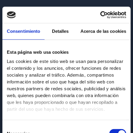
POURQUOI CLÍNICA SAN ROMÁN ?
Consentimiento
Detalles
Acerca de las cookies
Les raisons pour lesquelles des
milliers de patients
nous font
Esta página web usa cookies
confiance
Las cookies de este sitio web se usan para personalizar
el contenido y los anuncios, ofrecer funciones de redes
sociales y analizar el tráfico. Además, compartimos
información sobre el uso que haga del sitio web con
nuestros partners de redes sociales, publicidad y análisis
web, quienes pueden combinarla con otra información
que les haya proporcionado o que hayan recopilado a
partir del uso que haya hecho de sus servicios.
Spécialistes depuis 1979
Selección
Fondée en 1979, notre clinique de podologie est