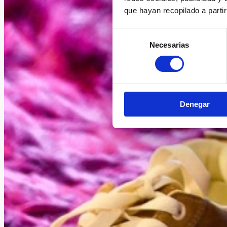
que hayan recopilado a parti
Selección
Necesarias
de
consentimiento
Denegar