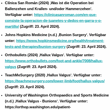
Clínica San Román (2024) ‚Was ist die Operation bei
Ballenzehen und Krallen- und/oder Hammerzehen‘.
Verfügbar unter:
https://clinicasanroman.com/en-que-
consiste-la-operacion-de-juanetes-y-dedos-en-garra-y-o-
martillo/
(Zugriff: 23. April 2024).
Johns Hopkins Medicine (n.d.) ‚Bunion Surgery‘. Verfügbar
unter:
https://www.hopkinsmedicine.org/health/treatment-
tests-and-therapies/bunion-surgery
(Zugriff: 23. April 2024).
Orthobullets (2024) ‚Hallux Valgus‘. Verfügbar unter:
https://www.orthobullets.com/foot-and-ankle/7008/hallux-
valgus
(Zugriff: 23. April 2024).
TeachMeSurgery (2020) ‚Hallux Valgus‘. Verfügbar unter:
https://teachmesurgery.com/lower-limb/foot/hallux-valgus/
(Zugriff: 23. April 2024).
University of Washington Orthopaedics and Sports Medicine
(n.d.) ‚Hallux Valgus - Bunions‘. Verfügbar unter:
https://orthop.washington.edu/patient-