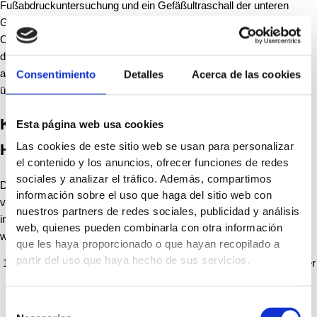
Fußabdruckuntersuchung und ein Gefäßultraschall der unteren
Gliedmaßen. Der Facharzt wird die verfügbaren chirurgischen
Optionen unter Berücksichtigung des Schweregrads der Deformität,
des Alters des Patienten und anderer medizinischer Bedingungen
ausführlich erläutern, damit der Patient eine fundierte Entscheidung
Consentimiento
Detalles
Acerca de las cookies
über den Eingriff treffen kann.
Korrekturoperation für Krallen- und/oder
Esta página web usa cookies
Las cookies de este sitio web se usan para personalizar
Hammerzehen
el contenido y los anuncios, ofrecer funciones de redes
sociales y analizar el tráfico. Además, compartimos
Die Chirurgie zur Korrektur von Krallen- und/oder Hammerzehen
información sobre el uso que haga del sitio web con
variiert je nach Grad der Deformität, wobei je nach Fall minimal-
nuestros partners de redes sociales, publicidad y análisis
invasive oder offene Techniken angewandt werden können. Zu den
web, quienes pueden combinarla con otra información
wichtigsten Techniken gehören:
que les haya proporcionado o que hayan recopilado a
partir del uso que haya hecho de sus servicios.
Arthroplastik:
Bei dieser Technik wird ein Teil des Knochens, der
die Deformität verursacht, entfernt, wodurch eine gewisse
Beweglichkeit erhalten bleibt und der Zeh verkürzt wird.
Selección