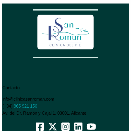
Contacto
info@clinicasanroman.com
(+34)
965 921 156
Av. del Dr. Ramón y Cajal 1. 03001, Alicante