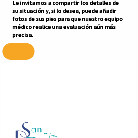
Ir
al
contenido