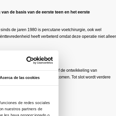
van de basis van de eerste teen en het eerste
r sinds de jaren 1980 is percutane voetchirurgie, ook wel
iënttevredenheid heeft verbeterd omdat deze operatie niet allee
ontwikkeling van metatarsalgie of de ontwikkeling van
 of druk van schoeisel te voorkomen. Tot slot wordt verdere
Acerca de las cookies
n pijn te elimineren.
 funciones de redes sociales
con nuestros partners de
ue les haya proporcionado o