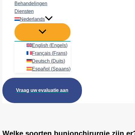
Behandelingen
Diensten
Nederlands
English
(
Engels
)
Français
(
Frans
)
Deutsch
(
Duits
)
Español
(
Spaans
)
Vraag uw evaluatie aan
Welke soorten bunionchirurgie zijn er