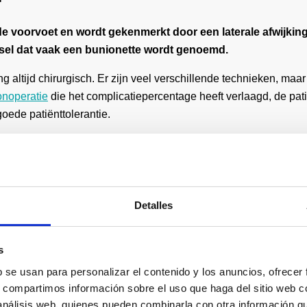
voorvoet en wordt gekenmerkt door een laterale afwijking 
eksel dat vaak een bunionette wordt genoemd.
ng altijd chirurgisch. Er zijn veel verschillende technieken, maa
onoperatie
die het complicatiepercentage heeft verlaagd, de pat
goede patiënttolerantie.
gus
gus
zijn om de misvorming van de eerste teen te corrigeren, de 
en te voorkomen. Het helpt ook om hyperkeratose door wrijving
Detalles
s
anica te herstellen, het gebruik van het schoeisel te realiseren e
b se usan para personalizar el contenido y los anuncios, ofrecer
ren:
s, compartimos información sobre el uso que haga del sitio web 
 análisis web, quienes pueden combinarla con otra información q