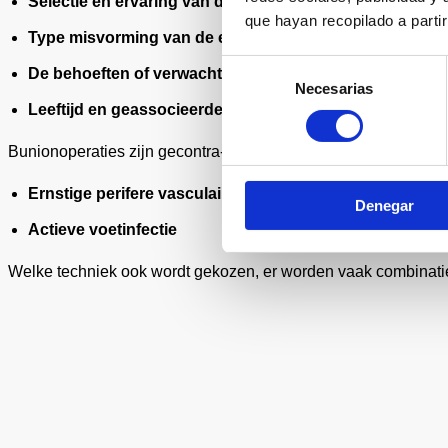
Selectie en ervaring van de medisch chirurg of gespeci
que hayan recopilado a parti
Type misvorming van de eerste teen en andere geasso
Selección
De behoeften of verwachtingen van de patiënt.
Necesarias
de
Leeftijd en geassocieerde ziekten van de patiënt.
consentimiento
Bunionoperaties zijn gecontra-indiceerd in geval van :
Ernstige perifere vasculaire insufficiëntie
Denegar
Actieve voetinfectie
Welke techniek ook wordt gekozen, er worden vaak combinati