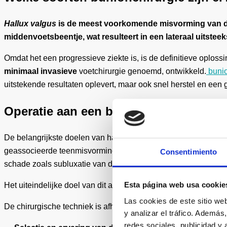
Hallux valgus
is de meest voorkomende misvorming van de 
middenvoetsbeentje, wat resulteert in een lateraal uitste
Omdat het een progressieve ziekte is, is de definitieve oplossi
minimaal invasieve
voetchirurgie genoemd, ontwikkeld.
buni
uitstekende resultaten oplevert, maar ook snel herstel en een 
Operatie aan een bunion of hallux val
De belangrijkste doelen van hallux valgus chirurgie
hallux val
geassocieerde teenmisvormingen zoals hamertenen of klauwten
Consentimiento
schade zoals subluxatie van de voetgewrichten voorkomen.
Esta página web usa cookie
Het uiteindelijke doel van dit alles is om de juiste loopbiomech
Las cookies de este sitio we
De chirurgische techniek is afhankelijk van verschillende facto
y analizar el tráfico. Ademá
redes sociales, publicidad y