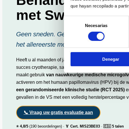
Behandeling van
que hayan recopilado a parti
met Swift®
Selección
Necesarias
de
Geen sneden. Geen littekens. Geen naa
consentimiento
het allereerste moment.
Denegar
Heeft u al maanden of jaren last van een
voetwrat
die m
succes cryotherapie, salicylzuurpleisters en huismidde
maakt gebruik
van nauwkeurige medische microgol
activeren om het humaan papillomavirus (HPV) bij de wo
een gerandomiseerde klinische studie (RCT 2025)
e
gevallen in de VS met een volledig herstelpercentage 
📞 Vraag uw gratis evaluatie aan
⭐ 4,8/5
(190 beoordelingen) ·
🏅 Cert. MIS23BE03
·
🇪🇺 5 talen