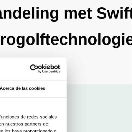
andeling met Swif
rogolftechnologi
Acerca de las cookies
 funciones de redes sociales
con nuestros partners de
ue les haya proporcionado o