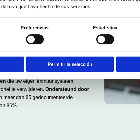
 voetwratten
r del uso que haya hecho de sus servicios.
Preferencias
Estadística
lden. Een normaal leven vanaf
Permitir la selección
aar niet verdwijnt? Heeft u zonder
ltjes geprobeerd?
De Swift®-technologie
ven
die uw eigen immuunsysteem
rtel te verwijderen.
Ondersteund door
n meer dan 85 gedocumenteerde
van 86%.