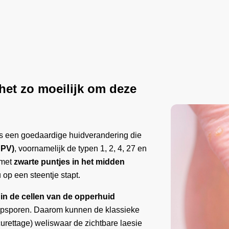
het zo moeilijk om deze
s een goedaardige huidverandering die
HPV)
, voornamelijk de typen 1, 2, 4, 27 en
 met
zwarte puntjes in het midden
u op een steentje stapt.
h
in de cellen van de opperhuid
 opsporen. Daarom kunnen de klassieke
curettage) weliswaar de zichtbare laesie