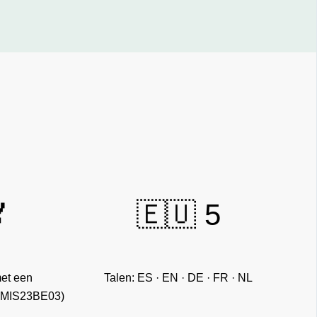

🇪🇺 5
met een
Talen: ES · EN · DE · FR · NL
t. MIS23BE03)