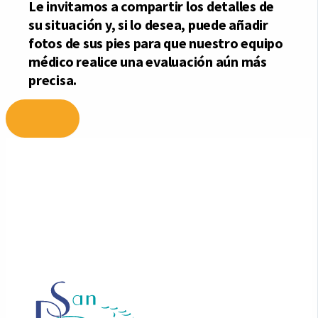
Ir
al
contenido