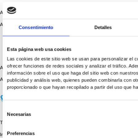
AEMIS
Asociación Española de Cirugía Mínimamente Invasiva del Pie
Consentimiento
Detalles
Esta página web usa cookies
Las cookies de este sitio web se usan para personalizar el c
ofrecer funciones de redes sociales y analizar el tráfico. 
AECP
información sobre el uso que haga del sitio web con nuestros
Asociación Española de Cirugía Podológica
publicidad y análisis web, quienes pueden combinarla con ot
proporcionado o que hayan recopilado a partir del uso que h
Selección
Necesarias
de
consentimiento
The Academy of Ambulatory
Preferencias
Innovación en cirugía ambulatoria del pie