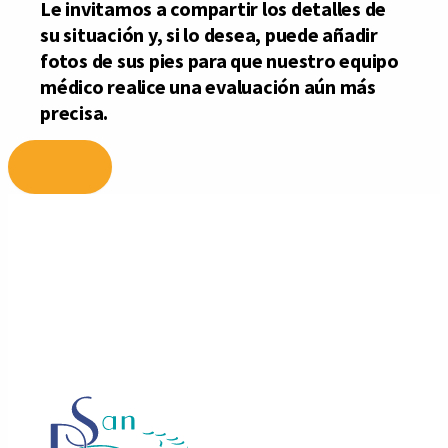
Ir
al
contenido