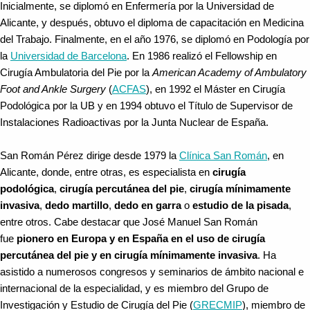
Inicialmente, se diplomó en Enfermería por la Universidad de
Alicante, y después, obtuvo el diploma de capacitación en Medicina
del Trabajo. Finalmente, en el año 1976, se diplomó en Podología por
la
Universidad de Barcelona
. En 1986 realizó el Fellowship en
Cirugía Ambulatoria del Pie por la
American Academy of Ambulatory
Foot and Ankle Surgery
(
ACFAS
), en 1992 el Máster en Cirugía
Podológica por la UB y en 1994 obtuvo el Título de Supervisor de
Instalaciones Radioactivas por la Junta Nuclear de España.
San Román Pérez dirige desde 1979 la
Clínica San Román
, en
Alicante, donde, entre otras, es especialista en
cirugía
podológica
,
cirugía percutánea del pie
,
cirugía mínimamente
invasiva
,
dedo martillo
,
dedo en garra
o
estudio de la pisada
,
entre otros. Cabe destacar que José Manuel San Román
fue
pionero en Europa y en España en el uso de cirugía
percutánea del pie y en cirugía mínimamente invasiva
. Ha
asistido a numerosos congresos y seminarios de ámbito nacional e
internacional de la especialidad, y es miembro del Grupo de
Investigación y Estudio de Cirugía del Pie (
GRECMIP
), miembro de