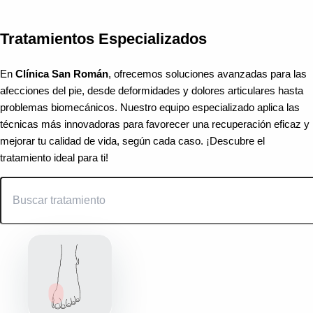
deze vakkundige kliniek ipv 6weken gips en totaal 8
weken herstel en 6 maanden leven in pijn want dat is
niet nodig!
Tratamientos Especializados
En
Clínica San Román
, ofrecemos soluciones avanzadas para las
afecciones del pie, desde deformidades y dolores articulares hasta
problemas biomecánicos. Nuestro equipo especializado aplica las
técnicas más innovadoras para favorecer una recuperación eficaz y
mejorar tu calidad de vida, según cada caso. ¡Descubre el
tratamiento ideal para ti!