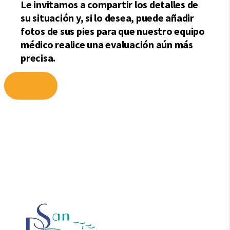
Ir
al
contenido