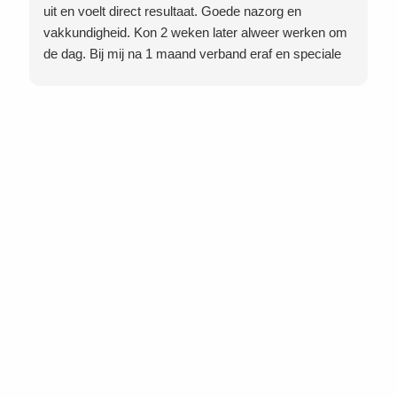
uit en voelt direct resultaat. Goede nazorg en
vakkundigheid. Kon 2 weken later alweer werken om
de dag. Bij mij na 1 maand verband eraf en speciale
schoenen uit en weer mijn eigen schoenen aan. Dus
twijfel niet doe het bij deze vakkundige kliniek ipv
6weken gips en totaal 8 weken herstel en 6 maanden
leven in pijn want dat is niet nodig!