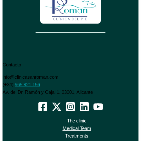
Contacto
info@clinicasanroman.com
(+34)
965 921 156
Av. del Dr. Ramón y Cajal 1. 03001, Alicante
The clinic
Medical Team
Treatments