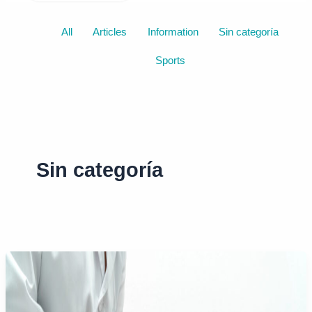
Filter
All
Articles
Information
Sin categoría
posts
Sports
by
category
Sin categoría