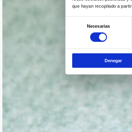
que hayan recopilado a parti
Selección
Necesarias
de
consentimiento
Denegar