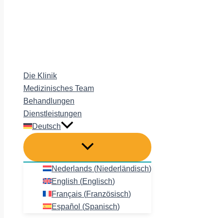
Die Klinik
Medizinisches Team
Behandlungen
Dienstleistungen
Deutsch
Nederlands
(
Niederländisch
)
English
(
Englisch
)
Français
(
Französisch
)
Español
(
Spanisch
)