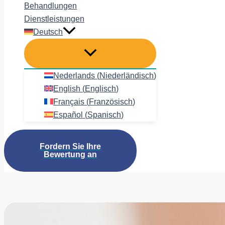
Behandlungen
Dienstleistungen
Deutsch
Nederlands
(
Niederländisch
)
English
(
Englisch
)
Français
(
Französisch
)
Español
(
Spanisch
)
Fordern Sie Ihre
Bewertung an