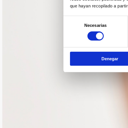
que hayan recopilado a parti
Selección
Necesarias
de
consentimiento
Denegar