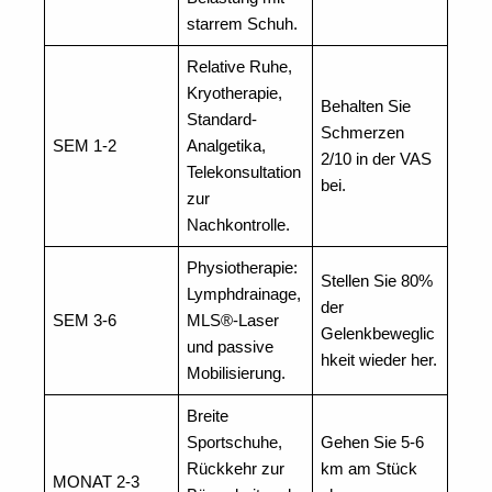
starrem Schuh.
Relative Ruhe,
Kryotherapie,
Behalten Sie
Standard-
Schmerzen
SEM 1-2
Analgetika,
2/10 in der VAS
Telekonsultation
bei.
zur
Nachkontrolle.
Physiotherapie:
Stellen Sie 80%
Lymphdrainage,
der
SEM 3-6
MLS®-Laser
Gelenkbeweglic
und passive
hkeit wieder her.
Mobilisierung.
Breite
Sportschuhe,
Gehen Sie 5-6
Rückkehr zur
km am Stück
MONAT 2-3