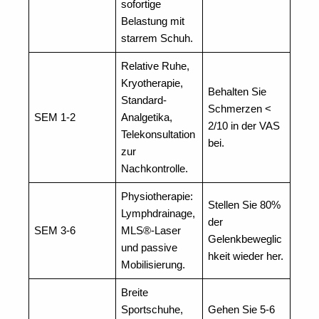
sofortige
Belastung mit
starrem Schuh.
Relative Ruhe,
Kryotherapie,
Behalten Sie
Standard-
Schmerzen <
SEM 1-2
Analgetika,
2/10 in der VAS
Telekonsultation
bei.
zur
Nachkontrolle.
Physiotherapie:
Stellen Sie 80%
Lymphdrainage,
der
SEM 3-6
MLS®-Laser
Gelenkbeweglic
und passive
hkeit wieder her.
Mobilisierung.
Breite
Sportschuhe,
Gehen Sie 5-6