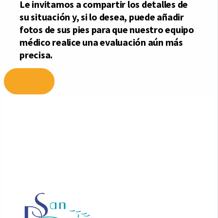
Ir
al
contenido