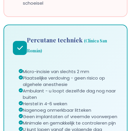
schoeisel
Percutane techniek
(Clínica San
Román)
Micro-incisie van slechts 2 mm
Plaatselijke verdoving - geen risico op
algehele anesthesie
Ambulant - u loopt dezelfde dag nog naar
buiten
Herstel in 4-6 weken
Nagenoeg onmerkbaar litteken
Geen implantaten of vreemde voorwerpen
Minimale en gemakkelijk te controleren pijn
U kunt lopen vanaf de volgende dag