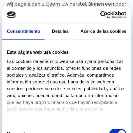
Wij begeleiden u tijdens uw herstel. Binnen een paar
weken kunt u uw normale leven weer oppakken met
uitgelijnde en pijnvrije tenen.
Consentimiento
Detalles
Acerca de las cookies
Esta página web usa cookies
Las cookies de este sitio web se usan para personalizar
WAAROM CLÍNICA SAN ROMÁN?
el contenido y los anuncios, ofrecer funciones de redes
sociales y analizar el tráfico. Además, compartimos
De redenen waarom duizenden
información sobre el uso que haga del sitio web con
patiënten
ons vertrouwen
nuestros partners de redes sociales, publicidad y análisis
web, quienes pueden combinarla con otra información
que les haya proporcionado o que hayan recopilado a
partir del uso que haya hecho de sus servicios.
Selección