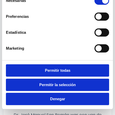
Necesarias
de
consentimiento
Preferencias
Specialisten sinds 1979
Wij zijn opgericht in 1979 en zijn een van de
Estadística
langst bestaande podotherapieklinieken in
Spanje. Tientallen jaren ervaring die zich
vertaalt in zekerheid voor u.
Marketing
Permitir todas
Permitir la selección
Denegar
Pioniers in Europa
Dr. José Manuel San Román was een van de