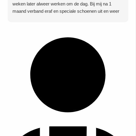
weken later alweer werken om de dag. Bij mij na 1
maand verband eraf en speciale schoenen uit en weer
mijn eigen schoenen aan. Dus twijfel niet doe het bij
deze vakkundige kliniek ipv 6weken gips en totaal 8
weken herstel en 6 maanden leven in pijn want dat is
niet nodig!