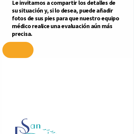
Ir
al
contenido