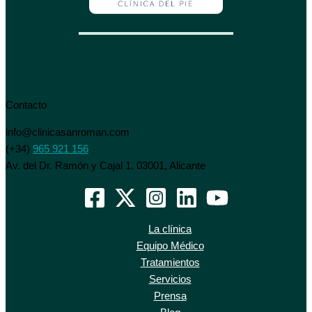
Contacto
info@clinicasanroman.com
(+34)
965 921 156
Av. del Dr. Ramón y Cajal 1. 03001, Alicante
La clínica
Equipo Médico
Tratamientos
Servicios
Prensa